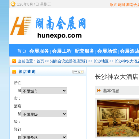
126
年
8
月
7
日
星期五
欢迎访问 湖南会
首页
会展服务
会展工程
配套服务
会展场馆
会展酒
|
|
|
|
|
当前位置：
首页
>>
湖南会议旅游酒店预订
>>
长沙地区
>>
长沙神农大酒
酒店查询
长沙神农大酒店
所在
城
基本信息
市：
酒店
星
级：
预订
价