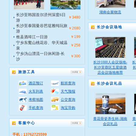
湖南会展物流
长沙至韩国首尔济州深度6日
￥3480
游
长沙至泰国曼谷芭堤雅纯玩旅
长沙会议场地
￥2680
游
攸县酒埠江一日游
￥199
宁乡东鹜山桃花谷、华天城温
￥258
泉
宁乡沩山漂流一日休闲游-长
￥300
沙
长沙1000人会议场地-
长
长沙芙蓉区五星级酒
旅游工具
店会议场地推荐
酒店预订
航班查询
长沙会议礼品
火车列表
天气预报
考察地图
公交查询
手机查询
淘宝导购
青花骨瓷养生杯-湖南
青
客服中心
会议礼品
手机：13762725599