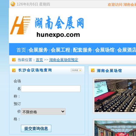
126
年
8
月
6
日
星期四
欢迎访问 湖南会
首页
会展服务
会展工程
配套服务
会展场馆
会展酒
|
|
|
|
|
当前位置：
首页
>>
湖南会展场馆预定
长沙会议场地查询
湖南会展场馆
会场
名
称：
预订
价
格：