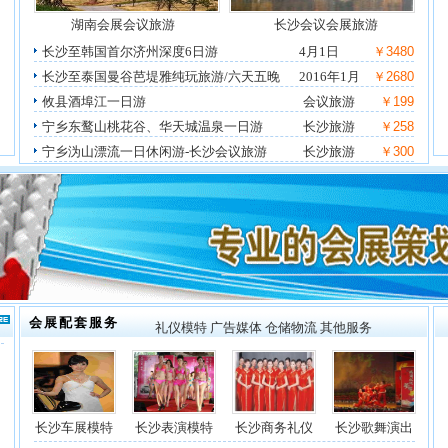
湖南会展会议旅游
长沙会议会展旅游
长沙至韩国首尔济州深度6日游
4月1日
￥3480
长沙至泰国曼谷芭堤雅纯玩旅游/六天五晚
2016年1月
￥2680
攸县酒埠江一日游
会议旅游
￥199
宁乡东鹜山桃花谷、华天城温泉一日游
长沙旅游
￥258
宁乡沩山漂流一日休闲游-长沙会议旅游
长沙旅游
￥300
会展配套服务
礼仪模特
广告媒体
仓储物流
其他服务
长沙车展模特
长沙表演模特
长沙商务礼仪
长沙歌舞演出