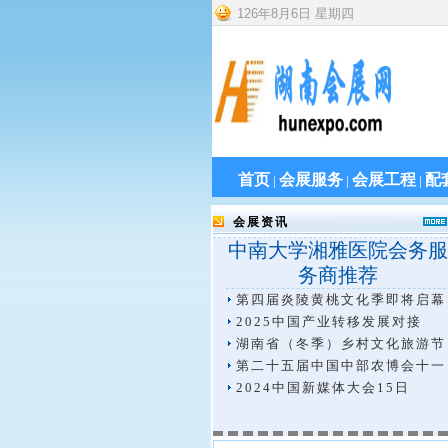
126
年
8
月
6
日
星期四
首页
会展服务
会展工程
配
|
|
|
会展资讯
中南大学湘雅医院会务服
务商推荐
第四届炎陵黄桃文化季即将启幕
2025中国产业转移发展对接
湖南省（冬季）乡村文化旅游节
第二十五届中国中部农博会十一
2024中国新媒体大会15日