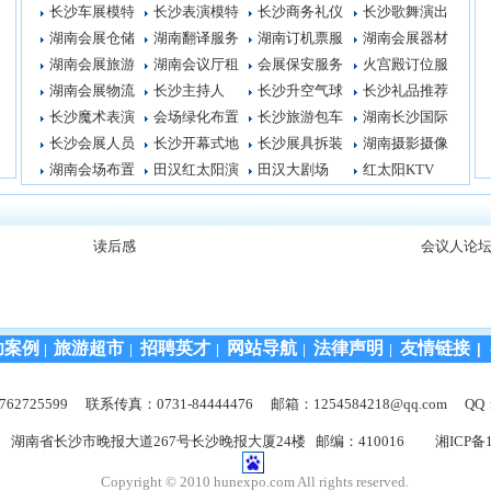
长沙车展模特
长沙表演模特
长沙商务礼仪
长沙歌舞演出
湖南会展仓储
湖南翻译服务
湖南订机票服
湖南会展器材
湖南会展旅游
湖南会议厅租
会展保安服务
火宫殿订位服
湖南会展物流
长沙主持人
长沙升空气球
长沙礼品推荐
长沙魔术表演
会场绿化布置
长沙旅游包车
湖南长沙国际
长沙会展人员
长沙开幕式地
长沙展具拆装
湖南摄影摄像
湖南会场布置
田汉红太阳演
田汉大剧场
红太阳KTV
读后感
会议人论
功案例
旅游超市
招聘英才
网站导航
法律声明
友情链接
|
|
|
|
|
|
2725599 联系传真：0731-84444476 邮箱：1254584218@qq.com QQ
 湖南省长沙市晚报大道267号长沙晚报大厦24楼 邮编：410016
湘ICP备1
Copyright © 2010 hunexpo.com All rights reserved.