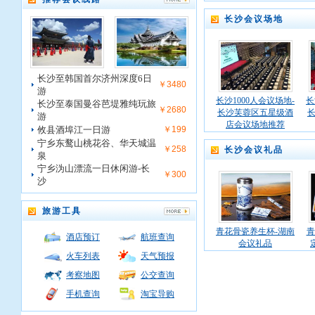
长沙会议场地
长沙至韩国首尔济州深度6日
￥3480
游
长沙1000人会议场地-
长
长沙至泰国曼谷芭堤雅纯玩旅
￥2680
长沙芙蓉区五星级酒
游
店会议场地推荐
攸县酒埠江一日游
￥199
宁乡东鹜山桃花谷、华天城温
￥258
长沙会议礼品
泉
宁乡沩山漂流一日休闲游-长
￥300
沙
旅游工具
青花骨瓷养生杯-湖南
青
酒店预订
航班查询
会议礼品
火车列表
天气预报
考察地图
公交查询
手机查询
淘宝导购