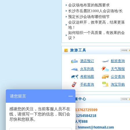
会议场地布置的氛围要求
长沙市岳麓区1000人会议场地/长
预定长沙会场有哪些细节
会议这样开，效率更高，结果更落
地！
如何组织一个高质量，有效果的会
议？
旅游工具
酒店预订
航班查询
火车列表
天气预报
考察地图
公交查询
手机查询
淘宝导购
请您留言
客服中心
感谢您的关注，当前客服人员不在
手机：13762725599
线，请填写一下您的信息，我们会
QQ ：1254584218
尽快和您联系。
旺旺: 人可888
MSN：hnmeet@hotmail.com