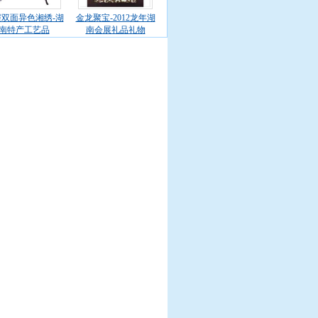
双面异色湘绣-湖
金龙聚宝-2012龙年湖
南特产工艺品
南会展礼品礼物