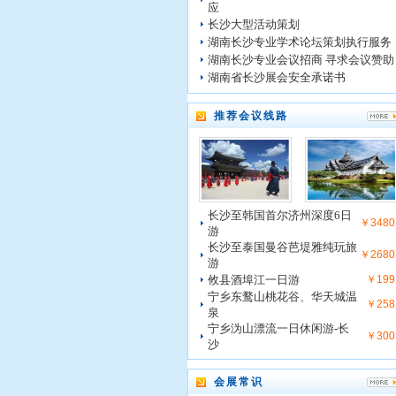
应
长沙大型活动策划
湖南长沙专业学术论坛策划执行服务
湖南长沙专业会议招商 寻求会议赞助
湖南省长沙展会安全承诺书
推荐会议线路
长沙至韩国首尔济州深度6日
￥3480
游
长沙至泰国曼谷芭堤雅纯玩旅
￥2680
游
攸县酒埠江一日游
￥199
宁乡东鹜山桃花谷、华天城温
￥258
泉
宁乡沩山漂流一日休闲游-长
￥300
沙
会展常识