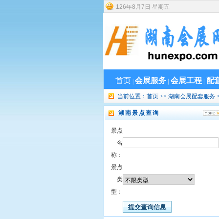
126
年
8
月
7
日
星期五
首页
会展服务
会展工程
配
|
|
|
当前位置：
首页
>>
湖南会展配套服务
湖南景点查询
景点
名
称：
景点
类
型：