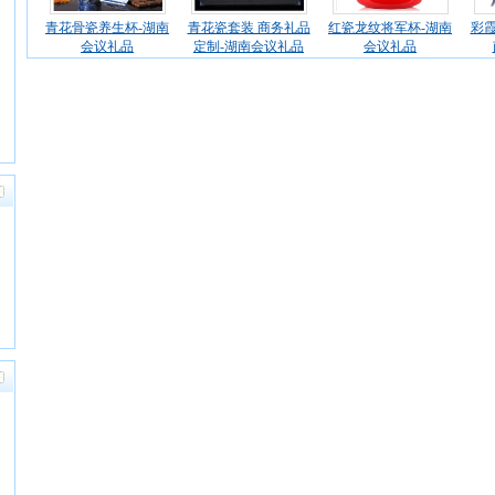
青花骨瓷养生杯-湖南
青花瓷套装 商务礼品
红瓷龙纹将军杯-湖南
彩霞
会议礼品
定制-湖南会议礼品
会议礼品