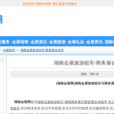
欢迎访问 湖南会展网 我们真诚为您服务
套服务
会展场馆
会展酒店
会展旅游
会展礼品
会展资讯
国际
|
|
|
|
|
|
>>
会展租车
>>
湖南会展旅游租车/商务展会包车
湖南会展旅游租车/商务展
浏览：384 次
[湖南会展网]湖南会展旅游租车与商务
湖南会展网
提供
湖南会展旅游租车
,
湖南
商务展示展览展会包租车
,
长
包租车
,长沙租车包车,长沙汽车租赁,长沙大巴中巴租赁,长沙婚庆租车,