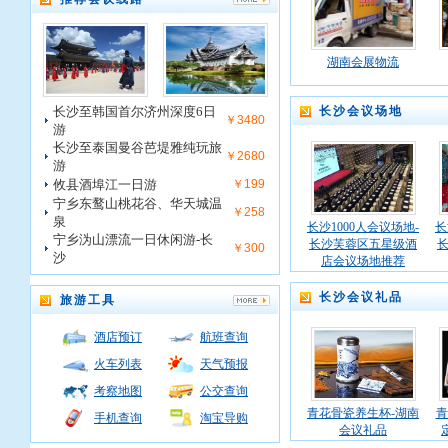
湖南会展物流
长沙至韩国首尔济州深度6日
长沙会议场地
￥3480
游
长沙至泰国曼谷芭堤雅纯玩旅
￥2680
游
攸县酒埠江一日游
￥199
宁乡东鹜山桃花谷、华天城温
￥258
泉
长沙1000人会议场地-
长
宁乡沩山漂流一日休闲游-长
长沙芙蓉区五星级酒
￥300
沙
店会议场地推荐
长沙会议礼品
旅游工具
酒店预订
航班查询
火车列表
天气预报
考察地图
公交查询
青花骨瓷养生杯-湖南
青
手机查询
淘宝导购
会议礼品