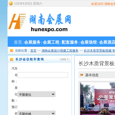
126
年
8
月
8
日
星期六
欢迎访问 湖南会
首页
会展服务
会展工程
配套服务
会展场馆
会展酒
|
|
|
|
|
当前位置：
首页
>>
湖南会展设计搭建工程服务
>>
长沙木质背景板搭建/
长沙会议租车查询
长沙木质背景板
汽车
名
基本信息
称：
座
位
数：
预订
价