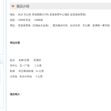
酒店介绍
地址： 长沙 天心区 劳动西路215号( 贺龙体育中心地区 近贺龙体育馆)
信息： 1999年开业 238间房
周边： 贺龙体育场（五城会主会场）、黄兴路步行街、白沙古井、天心阁、亚洲第一摩天轮
周边交通
起点 名称/位置 距酒店
市中心 五一广场 2 公里
机场 长沙黄花机场 25 公里
火车站 长沙火车站 4 公里
酒店简介