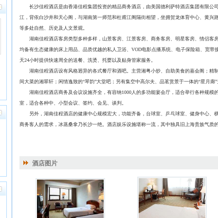
长沙佳程酒店是由香港佳程集团投资的精品商务酒店，由美国德利萨特酒店集团有限公司
江，背依白沙井和天心阁，与湖南第一师范和杜甫江阁隔街相望，坐拥贺龙体育中心、黄兴
等多处自然、历史及人文景观。
湖南佳程酒店客房类型多种多样，山景客房、江景客房、商务客房、明星客房、情侣客房
均备有生态健康的床上用品、品质优越的私人卫浴、VOD电影点播系统、电子保险箱、宽带接
天24小时提供快速周全的送餐、洗烫、托婴以及贴身管家服务。
湖南佳程酒店设有风格迥异的各式餐厅和酒吧。主营湘粤小炒、自助美食的嘉会阁；精制
间大菜的湘翠轩；闲情逸致的“琴韵”大堂吧；另有集空中高尔夫、品茗赏景于一体的“星月廊”
湖南佳程酒店商务及会议设施齐全，有容纳1000人的多功能宴会厅，适合举行各种规模
室，适合各种中、小型会议、签约、会见、谈判。
另外，湖南佳程酒店的健康中心规模宏大，功能齐备，台球室、乒乓球室、健身中心、棋
商务客人的需求，冰蒸桑拿乃长沙一绝。酒店娱乐设施堪称一流，其中独具旧上海贵族气质
酒店图片