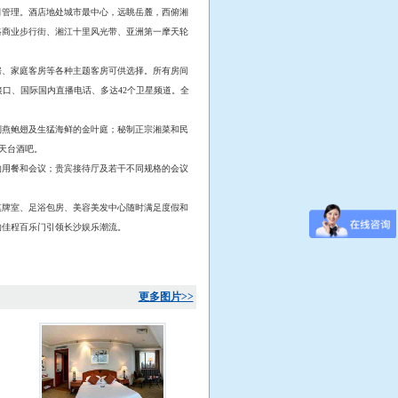
管理。酒店地处城市最中心，远眺岳麓，西俯湘
路商业步行街、湘江十里风光带、亚洲第一摩天轮
、家庭客房等各种主题客房可供选择。所有房间
口、国际国内直播电话、多达42个卫星频道。全
燕鲍翅及生猛海鲜的金叶庭；秘制正宗湘菜和民
天台酒吧。
的用餐和会议；贵宾接待厅及若干不同规格的会议
牌室、足浴包房、美容美发中心随时满足度假和
的佳程百乐门引领长沙娱乐潮流。
更多图片>>