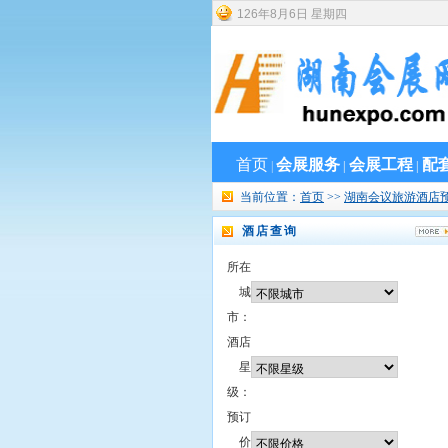
126
年
8
月
6
日
星期四
首页
会展服务
会展工程
配
|
|
|
当前位置：
首页
>>
湖南会议旅游酒店
酒店查询
所在
城
市：
酒店
星
级：
预订
价