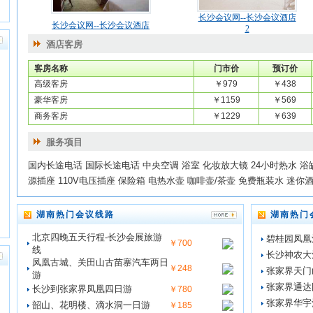
长沙会议网--长沙会议酒店
长沙会议网--长沙会议酒店
2
酒店客房
客房名称
门市价
预订价
高级客房
￥979
￥438
豪华客房
￥1159
￥569
商务客房
￥1229
￥639
服务项目
国内长途电话 国际长途电话 中央空调 浴室 化妆放大镜 24小时热水 浴
源插座 110V电压插座 保险箱 电热水壶 咖啡壶/茶壶 免费瓶装水 迷你
湖南热门会议线路
湖南热门
北京四晚五天行程-长沙会展旅游
碧桂园凤凰
￥700
线
长沙神农大
凤凰古城、关田山古苗寨汽车两日
￥248
张家界天门
游
张家界通达
长沙到张家界凤凰四日游
￥780
张家界华宇
韶山、花明楼、滴水洞一日游
￥185