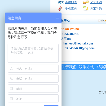
考察地图
公交查询
手机查询
淘宝导购
请您留言
客服中心
感谢您的关注，当前客服人员不在
手机：13762725599
线，请填写一下您的信息，我们会
QQ ：1254584218
尽快和您联系。
旺旺: 人可888
MSN：hnmeet@hotmail.com
E-MAIL：1254584218@qq.com
关于我们
联系方式
成功
|
|
公司地