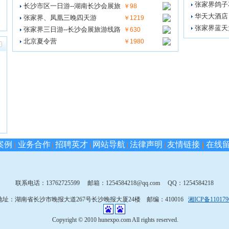
张家界鸽子
长沙市区一日游--湖南长沙会展旅
￥98
华天大酒店
张家界、凤凰三晚四天游
￥1219
张家界蓝天
张家界三日游--长沙会展旅游线路
￥630
北京夏令营
￥1980
案例
业务合作
招聘英才
网站导航
法律声明
友情链接
在线
|
|
|
|
|
|
联系电话：13762725599 邮箱：1254584218@qq.com QQ：1254584218
址：湖南省长沙市晚报大道267号长沙晚报大厦24楼 邮编：410016
湘ICP备110179
Copyright © 2010 hunexpo.com All rights reserved.