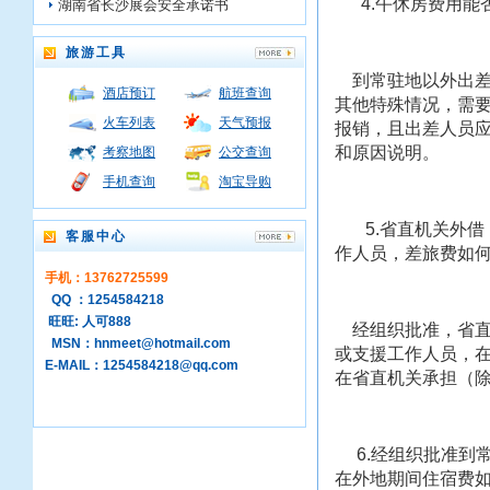
4.午休房费用能
湖南省长沙展会安全承诺书
旅游工具
到常驻地以外出差
酒店预订
航班查询
其他特殊情况，需
火车列表
天气预报
报销，且出差人员
和原因说明。
考察地图
公交查询
手机查询
淘宝导购
5.省直机关外借
客服中心
作人员，差旅费如
手机：13762725599
QQ ：1254584218
旺旺: 人可888
经组织批准，省直
MSN：hnmeet@hotmail.com
或支援工作人员，
E-MAIL：1254584218@qq.com
在省直机关承担（
6.经组织批准到
在外地期间住宿费