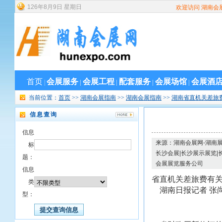
126
年
8
月
9
日
星期日
欢迎访问 湖南会
首页
会展服务
会展工程
配套服务
会展场馆
会展酒
|
|
|
|
|
当前位置：
首页
>>
湖南会展指南
>>
湖南会展指南
>>
湖南省直机关差旅
信息查询
信息
来源：湖南会展网-湖南展
标
长沙会展|长沙展示展览|
题：
会展展览服务公司
信息
省直机关差旅费有
类
湖南日报记者 张
型：