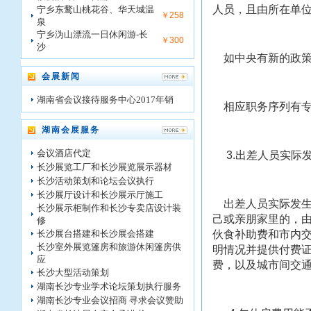
人员，且由所在单位
宁乡东鹜山桃花谷、华天城温
￥258
泉
宁乡沩山漂流一日休闲游-长
￥300
沙
如中央有新的政策
会展新闻
湖南省会议接待服务中心2017年销
相应职务序列有专
湖南会展服务
会议酒店代定
3.出差人员实际
长沙展览工厂和长沙展览展示器材
长沙活动策划和论坛会议执行
长沙展厅设计和长沙展示厅施工
出差人员实际发生
长沙展示柜制作和长沙专卖店设计装
己或亲朋家里的，
修
长沙展台搭建和长沙展会搭建
伙食补助费和市内
长沙室外展览篷房和旅游休闲篷房供
明情况并提供付费
应
费，以及城市间交
长沙大型活动策划
湖南长沙专业学术论坛策划执行服务
湖南长沙专业会议招商 寻求会议赞助