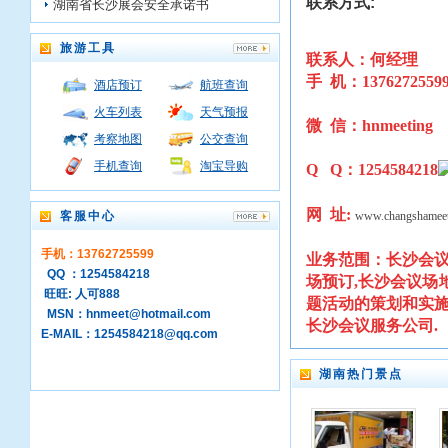
联系方式:
湖南省长沙展会安全承诺书
旅游工具
联系人：何经理
手 机：1376272559
酒店预订
航班查询
火车列表
天气预报
微 信：hnmeeting
考察地图
公交查询
手机查询
淘宝导购
Q Q：1254584218
网 址:
客服中心
www.changshamee
手机：13762725599
业务范围：
长沙会议
QQ ：1254584218
场预订,长沙会议场
旺旺: 人可888
题活动的策划和实施
MSN：hnmeet@hotmail.com
长沙会议服务公司.
E-MAIL：1254584218@qq.com
湖南热门景点