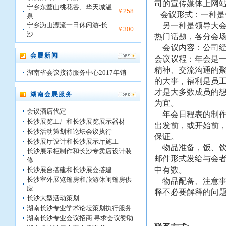
司的宣传媒体上网
宁乡东鹜山桃花谷、华天城温
￥258
会议形式：一种是
泉
宁乡沩山漂流一日休闲游-长
另一种是领导大会
￥300
沙
热门话题，各分会
会议内容：公司经
会展新闻
会议议程：年会是
精神、交流沟通的
湖南省会议接待服务中心2017年销
的大事，福利是员
才是大多数成员的
湖南会展服务
为宜。
会议酒店代定
年会日程表的制作
长沙展览工厂和长沙展览展示器材
出发前，或开始前
长沙活动策划和论坛会议执行
保证。
长沙展厅设计和长沙展示厅施工
物品准备，饭、饮
长沙展示柜制作和长沙专卖店设计装
邮件形式发给与会
修
中有数。
长沙展台搭建和长沙展会搭建
长沙室外展览篷房和旅游休闲篷房供
物品配备、注意事
应
释不必要解释的问
长沙大型活动策划
湖南长沙专业学术论坛策划执行服务
湖南长沙专业会议招商 寻求会议赞助