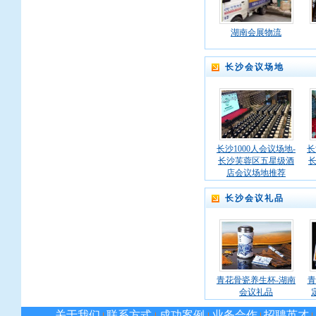
湖南会展物流
长沙会议场地
长沙1000人会议场地-
长
长沙芙蓉区五星级酒
店会议场地推荐
长沙会议礼品
青花骨瓷养生杯-湖南
青
会议礼品
关于我们
联系方式
成功案例
业务合作
招聘英才
|
|
|
|
|