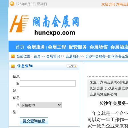
126
年
8
月
9
日
星期日
欢迎访问 湖南会
首页
会展服务
会展工程
配套服务
会展场馆
会展酒
|
|
|
|
|
当前位置：
首页
>>
会展常识
>>
会展知识
>>
长沙年会服务--如何筹备企
信息查询
信息
来源：湖南会展网-湖南展
标
长沙会展|长沙展示展览|
题：
会展展览服务公司
信息
长沙年会服务--
类
型：
年会就是一个企业
可以对一年工作作
家一致为企业未来