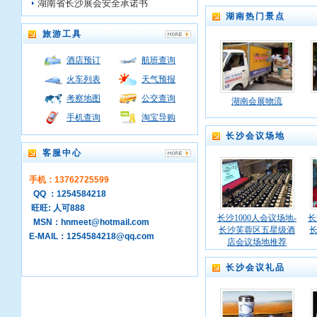
湖南省长沙展会安全承诺书
湖南热门景点
旅游工具
酒店预订
航班查询
火车列表
天气预报
考察地图
公交查询
湖南会展物流
手机查询
淘宝导购
长沙会议场地
客服中心
手机：13762725599
QQ ：1254584218
旺旺: 人可888
长沙1000人会议场地-
长
MSN：hnmeet@hotmail.com
长沙芙蓉区五星级酒
E-MAIL：1254584218@qq.com
店会议场地推荐
长沙会议礼品