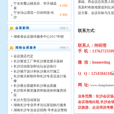
基础。而会议总负责人
宁乡东鹜山桃花谷、华天城温
￥258
否及时有效地督促到位
泉
宁乡沩山漂流一日休闲游-长
议方案、会议目标与主
￥300
沙
会展新闻
联系方式:
湖南省会议接待服务中心2017年销
联系人：何经理
湖南会展服务
手 机：1376272559
会议酒店代定
长沙展览工厂和长沙展览展示器材
微 信：hnmeeting
长沙活动策划和论坛会议执行
长沙展厅设计和长沙展示厅施工
Q Q：1254584218
长沙展示柜制作和长沙专卖店设计装
修
网 址:
www.changshamee
长沙展台搭建和长沙展会搭建
长沙室外展览篷房和旅游休闲篷房供
应
业务范围：
长沙会议场
长沙大型活动策划
会议场地出租,长沙会
湖南长沙专业学术论坛策划执行服务
议旅游、企业培训考察
湖南长沙专业会议招商 寻求会议赞助