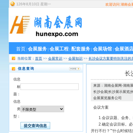
126
年
8
月
10
日
星期一
欢迎访问 湖南会
首页
会展服务
会展工程
配套服务
会展场馆
会展酒
|
|
|
|
|
当前位置：
首页
>>
会展常识
>>
会展知识
>>
长沙会议方案要特别关注的
信息查询
长
信息
来源：湖南会展网-湖南展
标
长沙会展|长沙展示展览|
题：
会展展览服务公司
信息
会议方案
类
型：
1.会议议题、会务、
2.确定会议目标。必须
开行不行？”“什么时候