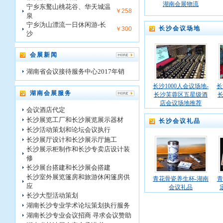
湖南会展物流
宁乡东鹜山桃花谷、华天城温
￥258
泉
宁乡沩山漂流一日休闲游-长
长沙会议场地
￥300
沙
会展新闻
湖南省会议接待服务中心2017年销
长沙1000人会议场地-
长
湖南会展服务
长沙芙蓉区五星级酒
店会议场地推荐
会议酒店代定
长沙展览工厂和长沙展览展示器材
长沙会议礼品
长沙活动策划和论坛会议执行
长沙展厅设计和长沙展示厅施工
长沙展示柜制作和长沙专卖店设计装
修
长沙展台搭建和长沙展会搭建
长沙室外展览篷房和旅游休闲篷房供
青花骨瓷养生杯-湖南
青
应
会议礼品
长沙大型活动策划
湖南长沙专业学术论坛策划执行服务
湖南长沙专业会议招商 寻求会议赞助