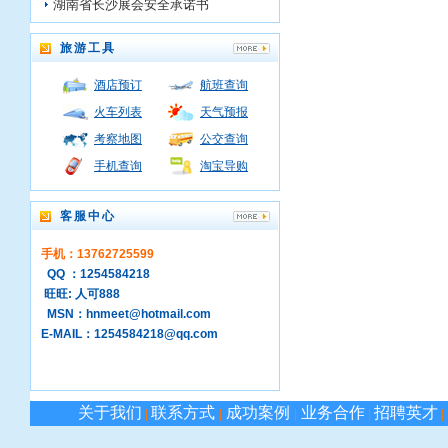
湖南省长沙展会安全承诺书
旅游工具
酒店预订
航班查询
火车列表
天气预报
考察地图
公交查询
手机查询
淘宝导购
客服中心
手机：13762725599
QQ ：1254584218
旺旺: 人可888
MSN：hnmeet@hotmail.com
E-MAIL：1254584218@qq.com
关于我们
联系方式
成功案例
业务合作
招聘英才
|
|
|
|
|