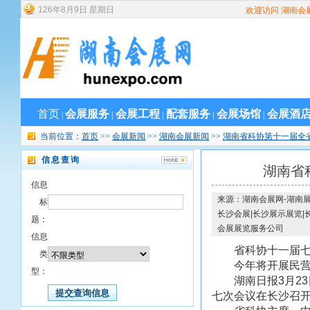
126
年
8
月
9
日
星期日
欢迎访问 湖南会
首页
会展服务
会展工程
配套服务
会展场馆
会展酒
|
|
|
|
|
当前位置：
首页
>>
会展新闻
>>
湖南会展新闻
>>
湖南省科协第十一届全
信息查询
湖南省
信息
来源：湖南会展网-湖南展
标
长沙会展|长沙展示展览|
题：
会展展览服务公司
信息
省科协十一届七
类
今年将开展民营
型：
湖南日报3月23
七次会议在长沙召