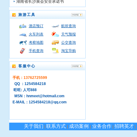
湖南省长沙展会安全承诺书
旅游工具
酒店预订
航班查询
火车列表
天气预报
考察地图
公交查询
手机查询
淘宝导购
客服中心
手机：13762725599
QQ ：1254584218
旺旺: 人可888
MSN：hnmeet@hotmail.com
E-MAIL：1254584218@qq.com
关于我们
联系方式
成功案例
业务合作
招聘英才
|
|
|
|
|