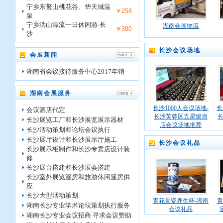
宁乡东鹜山桃花谷、华天城温
￥258
泉
宁乡沩山漂流一日休闲游-长
湖南会展物流
￥300
沙
长沙会议场地
会展新闻
湖南省会议接待服务中心2017年销
湖南会展服务
长沙1000人会议场地-
长
会议酒店代定
长沙芙蓉区五星级酒
长沙展览工厂和长沙展览展示器材
店会议场地推荐
长沙活动策划和论坛会议执行
长沙展厅设计和长沙展示厅施工
长沙会议礼品
长沙展示柜制作和长沙专卖店设计装
修
长沙展台搭建和长沙展会搭建
长沙室外展览篷房和旅游休闲篷房供
应
长沙大型活动策划
青花骨瓷养生杯-湖南
青
湖南长沙专业学术论坛策划执行服务
会议礼品
湖南长沙专业会议招商 寻求会议赞助