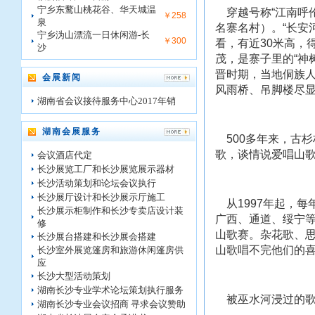
宁乡东鹜山桃花谷、华天城温
穿越号称“江南呼伦
￥258
泉
名寨名村）。“长安
宁乡沩山漂流一日休闲游-长
￥300
看，有近30米高，
沙
茂，是寨子里的“神
晋时期，当地侗族人
会展新闻
风雨桥、吊脚楼尽
湖南省会议接待服务中心2017年销
湖南会展服务
500多年来，古
歌，谈情说爱唱山
会议酒店代定
长沙展览工厂和长沙展览展示器材
长沙活动策划和论坛会议执行
长沙展厅设计和长沙展示厅施工
从1997年起，每
长沙展示柜制作和长沙专卖店设计装
广西、通道、绥宁等
修
山歌赛。杂花歌、
长沙展台搭建和长沙展会搭建
山歌唱不完他们的
长沙室外展览篷房和旅游休闲篷房供
应
长沙大型活动策划
湖南长沙专业学术论坛策划执行服务
被巫水河浸过的
湖南长沙专业会议招商 寻求会议赞助