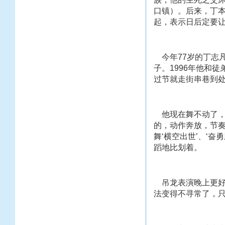
口镇）。后来，丁
起，表示日后定要
今年77岁的丁志
子。1996年他和
过节就走街串巷到
他现在舞不动了，
的，动作奔放，节奏
舞‘横空出世’、‘奋
蹈地比划着。
吊龙表演晚上更好
法变得不寻常了，