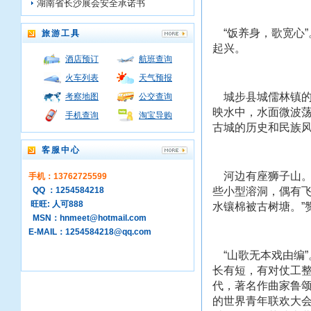
湖南省长沙展会安全承诺书
“饭养身，歌宽心
旅游工具
起兴。
酒店预订
航班查询
火车列表
天气预报
城步县城儒林镇的
考察地图
公交查询
映水中，水面微波
手机查询
淘宝导购
古城的历史和民族
客服中心
河边有座狮子山。
手机：13762725599
QQ ：1254584218
些小型溶洞，偶有飞
旺旺: 人可888
水镶棉被古树塘。”
MSN：hnmeet@hotmail.com
E-MAIL：1254584218@qq.com
“山歌无本戏由编
长有短，有对仗工整
代，著名作曲家鲁
的世界青年联欢大