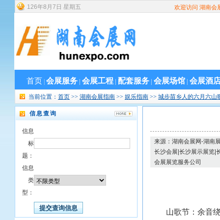
126
年
8
月
7
日
星期五
欢迎访问 湖南会
首页
会展服务
会展工程
配套服务
会展场馆
会展酒
|
|
|
|
|
当前位置：
首页
>>
湖南会展指南
>>
娱乐指南
>>
城步苗乡人的六月六山
信息查询
信息
来源：湖南会展网-湖南展
标
长沙会展|长沙展示展览|
题：
会展展览服务公司
信息
类
型：
山歌节：余音绕