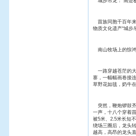
城步吊龙：“南楚极
苗族同胞千百年来尊
物质文化遗产“城步
南山牧场上的惊鸿
一路穿越苍茫的大
寨，一幅幅画卷接连
草野花如毯，奶牛
突然，鞭炮锣鼓齐
一声，十八个穿着苗
被5米、2.5米长
绕场三圈后，龙头
越高，高昂的龙头直