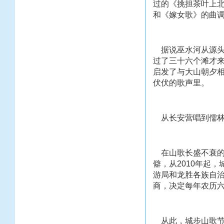
过的《挑担茶叶上
和《嫁女歌》的曲
据说巫水河从源头
过了三十六个滩才
启发了与大山朝夕
伏伏的歌声里。
从长安营唱到儒林
在山歌长盛不衰的长
僻，从2010年起
游局和龙胜各族自
商，决定每年农历六
从此，城步山歌节