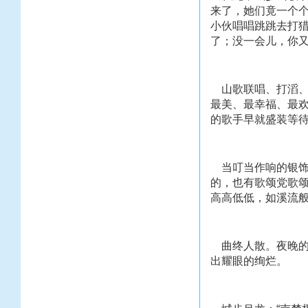
来了，她们竟一个
小伙唱唱跳跳去打猎
了；没一会儿，你
山歌联唱、打滔、
最美、最幸福、最欢
的歌手早就盛装等
当叮当作响的银饰
的，也有歌颂党歌
高高低低，如溪流般
曲终人散。夜晚的
出耀眼的绚烂。