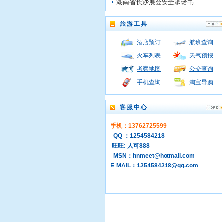
湖南省长沙展会安全承诺书
旅游工具
酒店预订
航班查询
火车列表
天气预报
考察地图
公交查询
手机查询
淘宝导购
客服中心
手机：13762725599
QQ ：1254584218
旺旺: 人可888
MSN：hnmeet@hotmail.com
E-MAIL：1254584218@qq.com