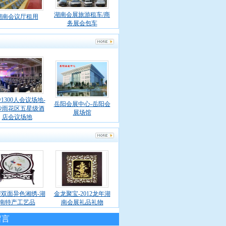
湖南会展旅游租车/商
湖南会议厅租用
务展会包车
1300人会议场地-
岳阳会展中心-岳阳会
沙雨花区五星级酒
展场馆
店会议场地
双面异色湘绣-湖
金龙聚宝-2012龙年湖
南特产工艺品
南会展礼品礼物
留言