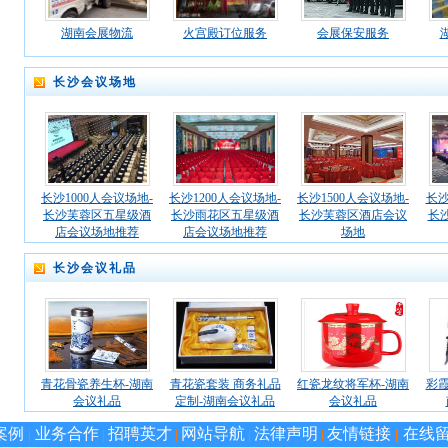
湖南会展物流
火宫殿订位服务
会展保安服务
长沙会议场地
长沙1000人会议场地-
长沙1200人会议场地-
长沙1500人会议场地-
长沙
长沙芙蓉区五星级酒
长沙雨花区五星级酒
长沙芙蓉区酒店会议
长
店会议场地推荐
店会议场地推荐
场地
长沙会议礼品
青花骨瓷养生杯-湖南
青花瓷套装 商务礼品
红瓷龙纹将军杯-湖南
彩霞
会议礼品
定制-湖南会议礼品
会议礼品
案例
业务合作
招聘英才
网站导航
法律声明
友情链接
在线
|
|
|
|
|
|