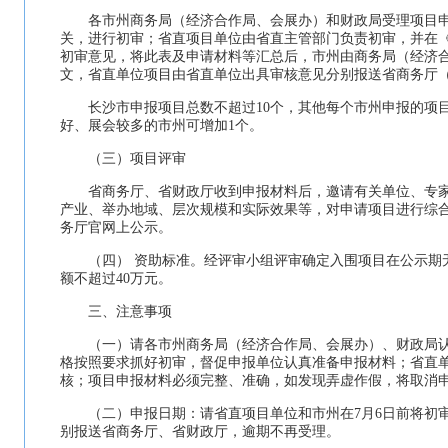
各市州商务局（经济合作局、会展办）和财政局受理项目申
关，进行初审；省直项目单位由省直主管部门负责初审，并在
初审意见，将此表及申请材料等汇总后，市州由商务局（经济
文，省直单位项目由省直单位出具审核意见分别报送省商务厅（
长沙市申报项目总数不超过10个，其他每个市州申报的项目
好、展会较多的市州可增加1个。
（三）项目评审
省商务厅、省财政厅收到申报材料后，邀请有关单位、专家
产业、举办地域、层次规模和实际效果等，对申请项目进行综
务厅官网上公示。
（四） 资助标准。经评审小组评审确定入围项目在公示期
额不超过40万元。
三、注意事项
（一）请各市州商务局（经济合作局、会展办）、财政局认
格按照要求抓好初审，督促申报单位认真准备申报材料；省直
核；项目申报材料必须完整、准确，如发现弄虚作假，将取消
（二）申报日期：请省直项目单位和市州在7月6日前将初审
别报送省商务厅、省财政厅，逾期不再受理。