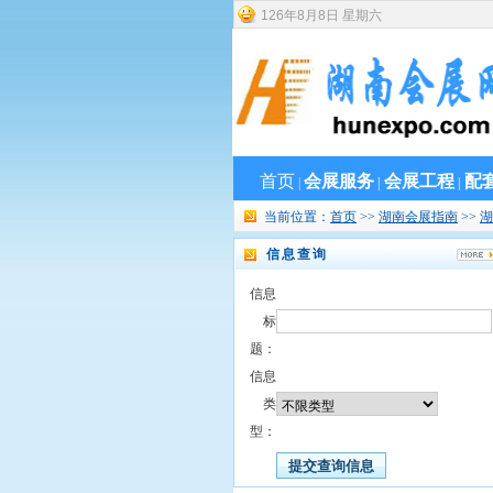
126
年
8
月
8
日
星期六
首页
会展服务
会展工程
配
|
|
|
当前位置：
首页
>>
湖南会展指南
>>
湖
信息查询
信息
标
题：
信息
类
型：