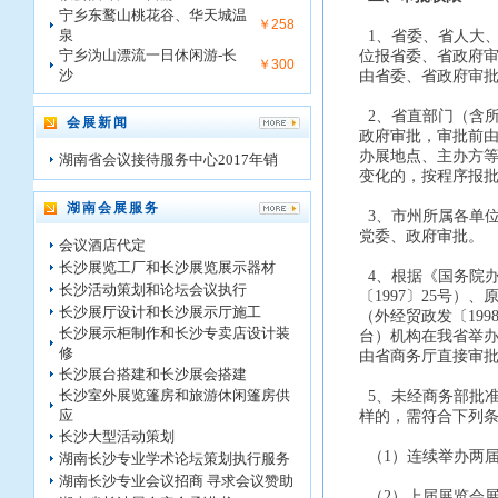
宁乡东鹜山桃花谷、华天城温
￥258
泉
1、省委、省人大
宁乡沩山漂流一日休闲游-长
位报省委、省政府
￥300
沙
由省委、省政府审
2、省直部门（含
会展新闻
政府审批，审批前
办展地点、主办方
湖南省会议接待服务中心2017年销
变化的，按程序报
湖南会展服务
3、市州所属各单
党委、政府审批。
会议酒店代定
长沙展览工厂和长沙展览展示器材
4、根据《国务院
长沙活动策划和论坛会议执行
〔1997〕25号
长沙展厅设计和长沙展示厅施工
（外经贸政发〔19
长沙展示柜制作和长沙专卖店设计装
台）机构在我省举
修
由省商务厅直接审
长沙展台搭建和长沙展会搭建
长沙室外展览篷房和旅游休闲篷房供
5、未经商务部批准
应
样的，需符合下列
长沙大型活动策划
（1）连续举办两
湖南长沙专业学术论坛策划执行服务
湖南长沙专业会议招商 寻求会议赞助
（2）上届展览会展出