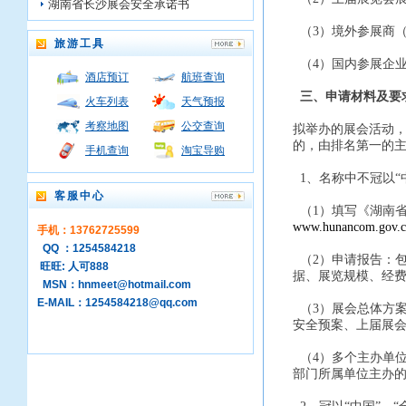
湖南省长沙展会安全承诺书
（3）境外参展商（
旅游工具
（4）国内参展企业
酒店预订
航班查询
三、申请材料及要
火车列表
天气预报
考察地图
公交查询
拟举办的展会活动，
的，由排名第一的
手机查询
淘宝导购
1、名称中不冠以“
客服中心
（1）填写《湖南
www.hunancom.gov.c
手机：13762725599
QQ ：1254584218
（2）申请报告：
旺旺: 人可888
据、展览规模、经
MSN：hnmeet@hotmail.com
E-MAIL：1254584218@qq.com
（3）展会总体方
安全预案、上届展
（4）多个主办单
部门所属单位主办