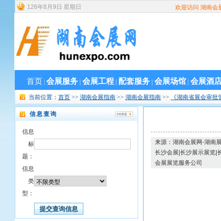
126
年
8
月
9
日
星期日
欢迎访问 湖南会
首页
会展服务
会展工程
配套服务
会展场馆
会展酒
|
|
|
|
|
当前位置：
首页
>>
湖南会展指南
>>
湖南会展指南
>>
《湖南省展会审批
信息查询
信息
来源：湖南会展网-湖南展
标
长沙会展|长沙展示展览|
题：
会展展览服务公司
信息
类
型：