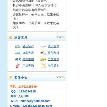
会议场地布置的氛围要求
长沙市岳麓区1000人会议场地/长
预定长沙会场有哪些细节
会议这样开，效率更高，结果更落
地！
如何组织一个高质量，有效果的会
议？
旅游工具
酒店预订
航班查询
火车列表
天气预报
考察地图
公交查询
手机查询
淘宝导购
客服中心
手机：13762725599
QQ ：1254584218
旺旺: 人可888
MSN：hnmeet@hotmail.com
E-MAIL：1254584218@qq.com