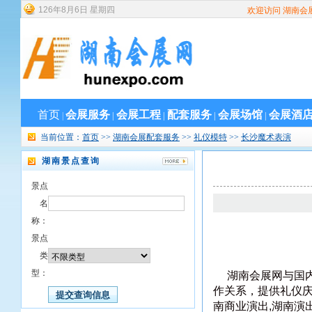
126
年
8
月
6
日
星期四
欢迎访问 湖南会
首页
会展服务
会展工程
配套服务
会展场馆
会展酒
|
|
|
|
|
当前位置：
首页
>>
湖南会展配套服务
>>
礼仪模特
>>
长沙魔术表演
湖南景点查询
景点
名
称：
景点
类
型：
湖南会展网与国内
作关系，提供礼仪庆
南商业演出,湖南演