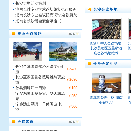
长沙大型活动策划
湖南长沙专业学术论坛策划执行服务
长沙会议场地
湖南长沙专业会议招商 寻求会议赞助
湖南省长沙展会安全承诺书
推荐会议线路
长沙1000人会议场地-
长
长沙芙蓉区五星级酒
店会议场地推荐
长沙会议礼品
长沙至韩国首尔济州深度6日
￥3480
游
长沙至泰国曼谷芭堤雅纯玩旅
￥2680
游
攸县酒埠江一日游
￥199
宁乡东鹜山桃花谷、华天城温
￥258
青花骨瓷养生杯-湖南
青
泉
会议礼品
宁乡沩山漂流一日休闲游-长
￥300
沙
会展常识