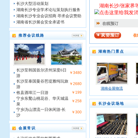
长沙大型活动策划
湖南长沙/张家界
湖南长沙专业学术论坛策划执行服务
湖南长沙专业会议招商 寻求会议赞助
湖南省长沙展会安全承诺书
在线预订
在
推荐会议线路
湖南热门景点
长沙至韩国首尔济州深度6日
￥3480
游
长沙至泰国曼谷芭堤雅纯玩旅
￥2680
游
湖南会展物流
攸县酒埠江一日游
￥199
宁乡东鹜山桃花谷、华天城温
￥258
长沙会议场地
泉
宁乡沩山漂流一日休闲游-长
￥300
沙
会展常识