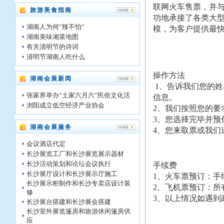
联网火车售票，并
旅游美食指南
功地承接了各类大
湖南人为何“辣不怕”
模，为客户提供最
湖南美味湘菜地图
有关清明节的诗词
清明节湖南人吃什么
操作方法
湖南会展新闻
1、告诉我们您的
张家界举办“土家六月六”民俗文化活
信息。
浏阳成立低空经济产业协会
2、我们按照您的要
3、您选择完毕并预
湖南会展服务
4、您来取票或我们
会议酒店代定
长沙展览工厂和长沙展览展示器材
长沙活动策划和论坛会议执行
手续费
长沙展厅设计和长沙展示厅施工
1、火车票预订：手
长沙展示柜制作和长沙专卖店设计装
2、飞机票预订：所
修
3、以上情况如遇到
长沙展台搭建和长沙展会搭建
长沙室外展览篷房和旅游休闲篷房供
应