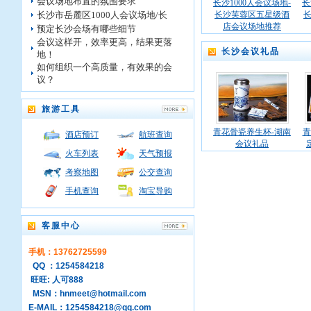
会议场地布置的氛围要求
长沙1000人会议场地-
长
长沙市岳麓区1000人会议场地/长
长沙芙蓉区五星级酒
店会议场地推荐
预定长沙会场有哪些细节
会议这样开，效率更高，结果更落
长沙会议礼品
地！
如何组织一个高质量，有效果的会
议？
旅游工具
青花骨瓷养生杯-湖南
青
酒店预订
航班查询
会议礼品
火车列表
天气预报
考察地图
公交查询
手机查询
淘宝导购
客服中心
手机：13762725599
QQ ：1254584218
旺旺: 人可888
MSN：hnmeet@hotmail.com
E-MAIL：1254584218@qq.com