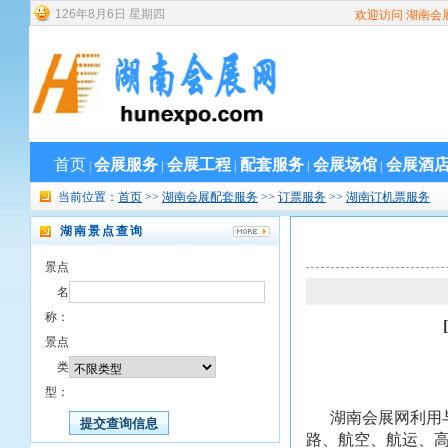
126
年
8
月
6
日
星期四
欢迎访问 湖南会
首页
会展服务
会展工程
配套服务
会展场馆
会展酒
|
|
|
|
|
当前位置：
首页
>>
湖南会展配套服务
>>
订票服务
>>
湖南订机票服务
湖南景点查询
景点
名
称：
景点
类
型：
湖南会展网利用与
路、航空、航运、