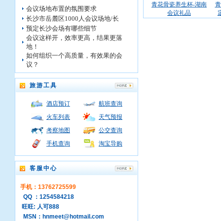
青花骨瓷养生杯-湖南
青
会议场地布置的氛围要求
会议礼品
长沙市岳麓区1000人会议场地/长
预定长沙会场有哪些细节
会议这样开，效率更高，结果更落
地！
如何组织一个高质量，有效果的会
议？
旅游工具
酒店预订
航班查询
火车列表
天气预报
考察地图
公交查询
手机查询
淘宝导购
客服中心
手机：13762725599
QQ ：1254584218
旺旺: 人可888
MSN：hnmeet@hotmail.com