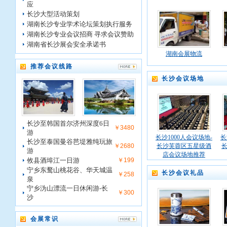
应
长沙大型活动策划
湖南长沙专业学术论坛策划执行服务
湖南长沙专业会议招商 寻求会议赞助
湖南省长沙展会安全承诺书
湖南会展物流
推荐会议线路
长沙会议场地
长沙至韩国首尔济州深度6日
￥3480
游
长沙1000人会议场地-
长
长沙至泰国曼谷芭堤雅纯玩旅
￥2680
长沙芙蓉区五星级酒
游
店会议场地推荐
攸县酒埠江一日游
￥199
宁乡东鹜山桃花谷、华天城温
长沙会议礼品
￥258
泉
宁乡沩山漂流一日休闲游-长
￥300
沙
会展常识