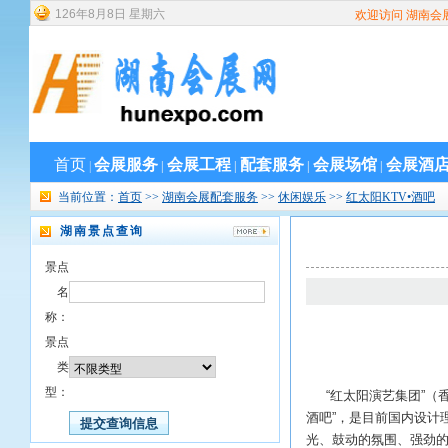
126
年
8
月
8
日
星期六
欢迎访问 湖南会
首页
会展服务
会展工程
配套服务
会展场馆
会展酒
|
|
|
|
|
当前位置：
首页
>>
湖南会展配套服务
>>
休闲娱乐
>>
红太阳KTV•酒吧
湖南景点查询
景点
名
称：
景点
类
型：
“红太阳演艺集团”（香
酒吧”，是目前国内设计
光、鼓动的氛围、强劲