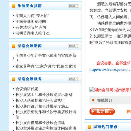
酒吧的最精彩部分无不
旅游美食指南
碧辉煌。当您通过安检
湖南人为何“辣不怕”
飞，仿佛进入人间仙境
湖南美味湘菜地图
动感世界里的世外桃源
有关清明节的诗词
KTV•酒吧”航母的绰
清明节湖南人吃什么
的长廊里涌动，仙乐飘飘
吧”成为了光顾者泄露尊
湖南会展新闻
全国青少年红色文化传承与实践创新
大
会议会展、企事业单位
张家界举办“土家六月六”民俗文化活
http://www.hunexpo.com
湖南会展服务
会议酒店代定
长沙展览工厂和长沙展览展示器材
长沙活动策划和论坛会议执行
在线预订
长沙展厅设计和长沙展示厅施工
在
长沙展示柜制作和长沙专卖店设计装
修
长沙展台搭建和长沙展会搭建
湖南热门景点
长沙室外展览篷房和旅游休闲篷房供