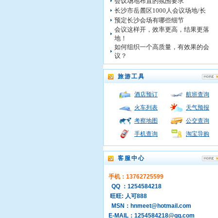
会议场地布置的氛围要求
长沙市岳麓区1000人会议场地/长
预定长沙会场有哪些细节
会议这样开，效率更高，结果更落
地！
如何组织一个高质量，有效果的会
议？
旅游工具
酒店预订
航班查询
火车列表
天气预报
考察地图
公交查询
手机查询
淘宝导购
客服中心
手机：13762725599
QQ ：1254584218
旺旺: 人可888
MSN：hnmeet@hotmail.com
E-MAIL：1254584218@qq.com