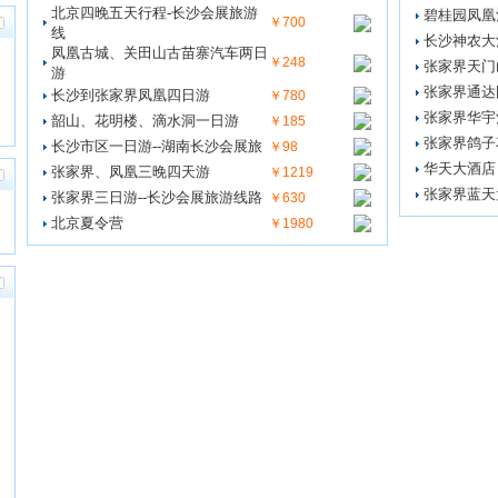
北京四晚五天行程-长沙会展旅游
碧桂园凤凰
￥700
线
长沙神农大
凤凰古城、关田山古苗寨汽车两日
￥248
张家界天门
游
张家界通达
长沙到张家界凤凰四日游
￥780
张家界华宇
韶山、花明楼、滴水洞一日游
￥185
张家界鸽子
长沙市区一日游--湖南长沙会展旅
￥98
华天大酒店
张家界、凤凰三晚四天游
￥1219
张家界蓝天
张家界三日游--长沙会展旅游线路
￥630
北京夏令营
￥1980