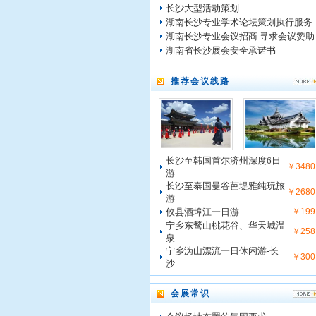
长沙大型活动策划
湖南长沙专业学术论坛策划执行服务
湖南长沙专业会议招商 寻求会议赞助
湖南省长沙展会安全承诺书
推荐会议线路
长沙至韩国首尔济州深度6日
￥3480
游
长沙至泰国曼谷芭堤雅纯玩旅
￥2680
游
攸县酒埠江一日游
￥199
宁乡东鹜山桃花谷、华天城温
￥258
泉
宁乡沩山漂流一日休闲游-长
￥300
沙
会展常识