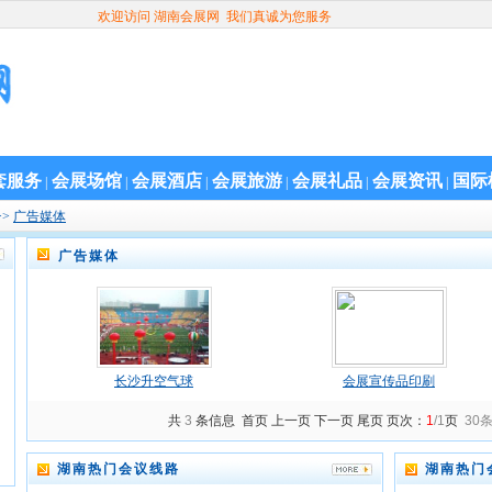
欢迎访问 湖南会展网 我们真诚为您服务
套服务
会展场馆
会展酒店
会展旅游
会展礼品
会展资讯
国际
|
|
|
|
|
|
>>
广告媒体
广告媒体
长沙升空气球
会展宣传品印刷
共
3
条信息 首页 上一页 下一页 尾页 页次：
1
/1
页
30
湖南热门会议线路
湖南热门