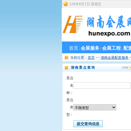
126
年
8
月
7
日
星期五
首页
会展服务
会展工程
配
|
|
|
当前位置：
首页
>>
湖南会展配套服务
湖南景点查询
景点
名
称：
景点
类
型：