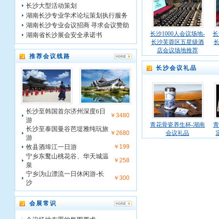
长沙大型活动策划
湖南长沙专业学术论坛策划执行服务
湖南长沙专业会议招商 寻求会议赞助
长沙1000人会议场地-
长
湖南省长沙展会安全承诺书
长沙芙蓉区五星级酒
店会议场地推荐
推荐会议线路
长沙会议礼品
长沙至韩国首尔济州深度6日
￥3480
游
青花骨瓷养生杯-湖南
青
长沙至泰国曼谷芭堤雅纯玩旅
￥2680
会议礼品
游
攸县酒埠江一日游
￥199
宁乡东鹜山桃花谷、华天城温
￥258
泉
宁乡沩山漂流一日休闲游-长
￥300
沙
会展常识