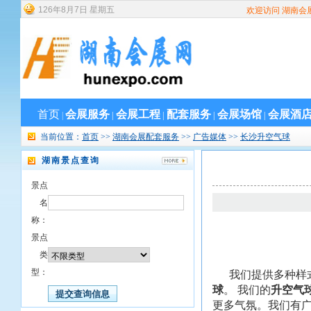
126
年
8
月
7
日
星期五
欢迎访问 湖南会
首页
会展服务
会展工程
配套服务
会展场馆
会展酒
|
|
|
|
|
当前位置：
首页
>>
湖南会展配套服务
>>
广告媒体
>>
长沙升空气球
湖南景点查询
景点
名
称：
景点
类
型：
我们提供多种样
球
。 我们的
升空气
更多气氛。我们有