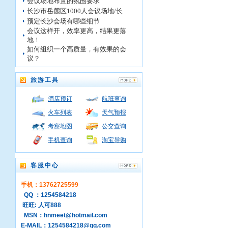
会议场地布置的氛围要求
长沙市岳麓区1000人会议场地/长
预定长沙会场有哪些细节
会议这样开，效率更高，结果更落
地！
如何组织一个高质量，有效果的会
议？
旅游工具
酒店预订
航班查询
火车列表
天气预报
考察地图
公交查询
手机查询
淘宝导购
客服中心
手机：13762725599
QQ ：1254584218
旺旺: 人可888
MSN：hnmeet@hotmail.com
E-MAIL：1254584218@qq.com